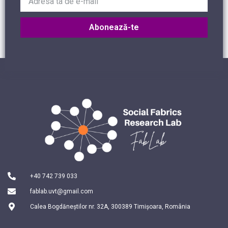
Abonează-te
+40 742 739 033
fablab.uvt@gmail.com
Calea Bogdăneștilor nr. 32A, 300389 Timișoara, România