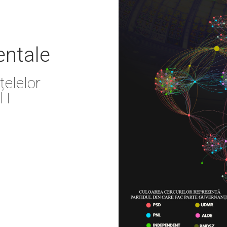
entale
țelelor
 I