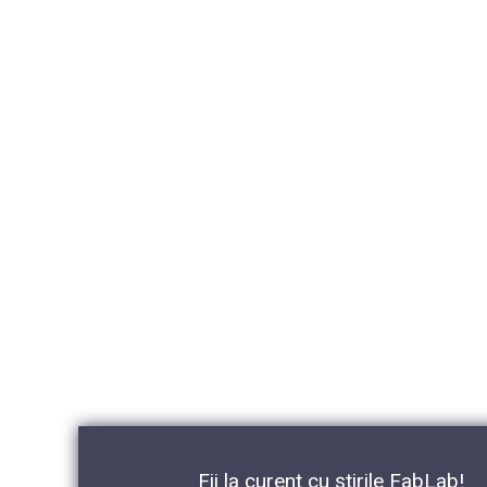
Fii la curent cu știrile FabLab!