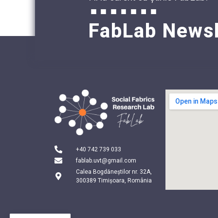
FabLab Newsl
+40 742 739 033
fablab.uvt@gmail.com
Calea Bogdăneștilor nr. 32A,
300389 Timișoara, România