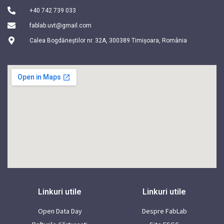
+40 742 739 033
fablab.uvt@gmail.com
Calea Bogdăneștilor nr. 32A, 300389 Timișoara, România
Linkuri utile
Linkuri utile
Open Data Day
Despre FabLab