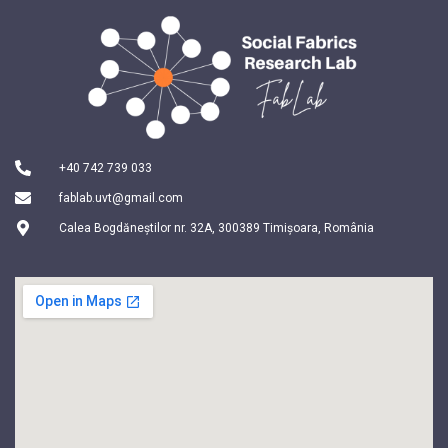
+40 742 739 033
fablab.uvt@gmail.com
Calea Bogdăneștilor nr. 32A, 300389 Timișoara, România