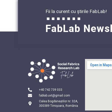
Fii la curent cu știrile FabLab!
FabLab Newsl
+40 742 739 033
fablab.uvt@gmail.com
Calea Bogdăneștilor nr. 32A,
300389 Timișoara, România