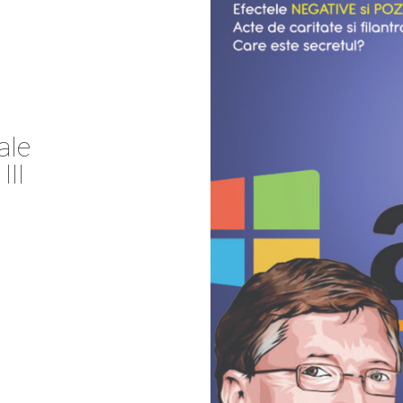
ale
III