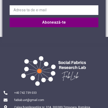
Abonează-te
+40 742 739 033
fablab.uvt@gmail.com
Calea Bogdăneștilor nr. 32A, 300389 Timișoara, România